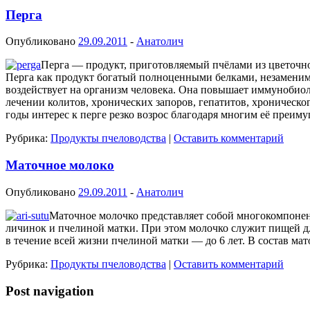
Перга
Опубликовано
29.09.2011
-
Анатолич
Перга — продукт, приготовляемый пчёлами из цветочно
Перга как продукт богатый полноценными белками, незамени
воздействует на организм человека. Она повышает иммунобиол
лечении колитов, хронических запоров, гепатитов, хроническ
годы интерес к перге резко возрос благодаря многим её преим
Рубрика:
Продукты пчеловодства
|
Оставить комментарий
Маточное молоко
Опубликовано
29.09.2011
-
Анатолич
Маточное молочко представляет собой многокомпоне
личинок и пчелиной матки. При этом молочко служит пищей для
в течение всей жизни пчелиной матки — до 6 лет. В состав ма
Рубрика:
Продукты пчеловодства
|
Оставить комментарий
Post navigation