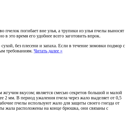
о пчелок погибает вне улья, а трупики из улья пчелы выносят
 в это время его удобнее всего заготовить впрок.
 сухой, без плесени и запаха. Если в течение зимовки подмор с
мым требованиям.
Читать далее
»
им жгучим вкусом; является смесью секретов большой и малой
е 2 мм. В период ужаления пчела через жало выделяет от 0,5
 рабочие пчелы используют жало для защиты своего гнезда от
еты жала расположены на конце брюшка, они связаны с