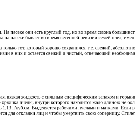
На пасеке они есть круглый год, но во время сезона большинств
на пасеке бывает во время весенней ревизии семей пчел, именно
а только тот, который хорошо сохранился, т.е. свежий, абсолютно
евизии в них и остается свежий и чистый, отвечающий необходи
тая, вязкая жидкость с сильным специфическим запахом и горьк
е брюшка пчелы, внутри которого находится жало длиною не боле
сть 1,13 г/куб.см. Выделяется рабочими пчелами и матками. Если
ется для откладки яиц и чтобы умертвить свою соперницу. Стил