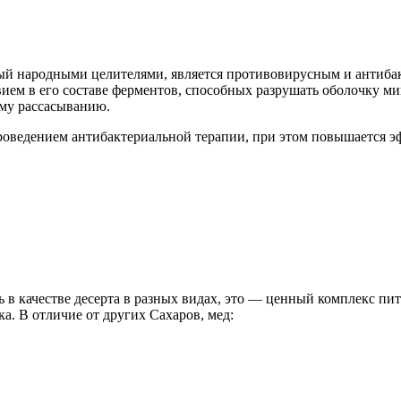
ый народными целителями, является противовирусным и антиба
ием в его составе ферментов, способных разрушать оболочку мик
ему рассасыванию.
роведением антибактериальной терапии, при этом повышается э
 в качестве десерта в разных видах, это — ценный комплекс пи
. В отличие от других Сахаров, мед: