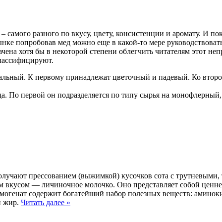
– самого разного по вкусу, цвету, консистенции и аромату. И п
ынке попробовав мед можно еще в какой-то мере руководствовать
чена хотя бы в некоторой степени облегчить читателям этот неп
классифицируют.
альный. К первому принадлежат цветочный и падевый. Ко второ
да. По первой он подразделяется по типу сырья на монофлерны
олучают прессованием (выжимкой) кусочков сота с трутневыми,
ым вкусом — личиночное молочко. Оно представляет собой ценне
омогенат содержит богатейший набор полезных веществ: аминок
й жир.
Читать далее
»