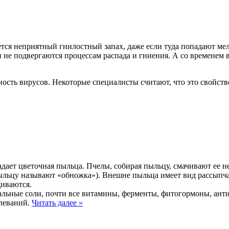
ется неприятный гнилостный запах, даже если туда попадают м
 не подвергаются процессам распада и гниения. А со временем
ость вирусов. Некоторые специалисты считают, что это свойств
адает цветочная пыльца. Пчелы, собирая пыльцу, смачивают ее 
льцу называют «обножка»). Внешне пыльца имеет вид рассыпчат
щиваются.
альные соли, почти все витамины, ферменты, фитогормоны, анти
олеваний.
Читать далее
»