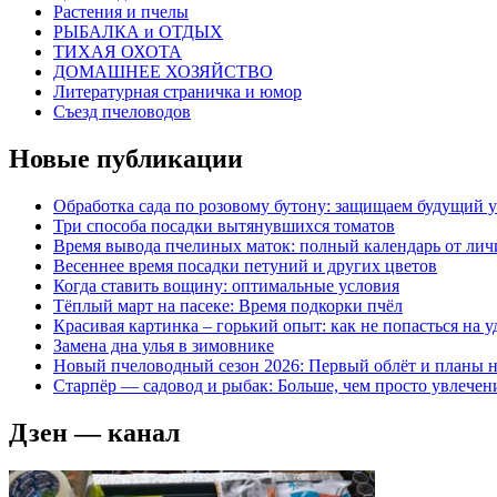
Растения и пчелы
РЫБАЛКА и ОТДЫХ
ТИХАЯ ОХОТА
ДОМАШНЕЕ ХОЗЯЙСТВО
Литературная страничка и юмор
Съезд пчеловодов
Новые публикации
Обработка сада по розовому бутону: защищаем будущий 
Три способа посадки вытянувшихся томатов
Время вывода пчелиных маток: полный календарь от лич
Весеннее время посадки петуний и других цветов
Когда ставить вощину: оптимальные условия
Тёплый март на пасеке: Время подкорки пчёл
Красивая картинка – горький опыт: как не попасться на
Замена дна улья в зимовнике
Новый пчеловодный сезон 2026: Первый облёт и планы н
Старпёр — садовод и рыбак: Больше, чем просто увлечен
Дзен — канал