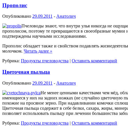
Прополис
Опубликовано
29.09.2011
-
Анатолич
Пчеловоды знают, что внутри улья никогда не ощуща
прополисом, поэтому те превращаются в своеобразные мумии и
подтверждены научными исследованиями.
Прополис обладает также и свойством подавлять жизнедеятельн
молочком.
Читать далее
»
Рубрика:
Продукты пчеловодства
|
Оставить комментарий
Цветочная пыльца
Опубликовано
29.09.2011
-
Анатолич
Не менее ценными качествами чем мёд, обл
имеющиеся у них на задних ножках (не случайно цветочную пы
похожие на просяное зерно. При надавливании комочки сплю
Цветочная пыльца содержит в себе белки, сахара, жиры, минер
позволяет использовать пыльцу при лечении большинства заб
Рубрика:
Продукты пчеловодства
|
Оставить комментарий