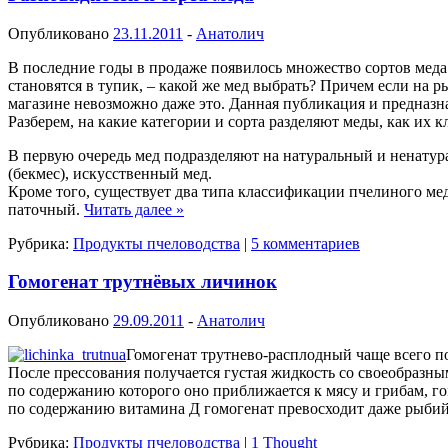
Опубликовано
23.11.2011
-
Анатолич
В последние годы в продаже появилось множество сортов меда 
становятся в тупик, – какой же мед выбрать? Причем если на р
магазине невозможно даже это. Данная публикация и предназна
Разберем, на какие категории и сорта разделяют меды, как их 
В первую очередь мед подразделяют на натуральный и ненатур
(бекмес), искусственный мед.
Кроме того, существует два типа классификации пчелиного ме
паточный.
Читать далее
»
Рубрика:
Продукты пчеловодства
|
5 комментариев
Гомогенат трутнёвых личинок
Опубликовано
29.09.2011
-
Анатолич
Гомогенат трутнево-расплодный чаще всего п
После прессования получается густая жидкость со своеобразн
по содержанию которого оно приближается к мясу и грибам, г
по содержанию витамина Д гомогенат превосходит даже рыби
Рубрика:
Продукты пчеловодства
|
1 Thought