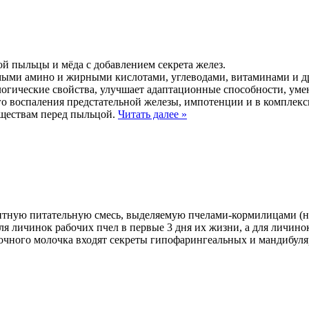
й пыльцы и мёда с добавлением секрета желез.
мыми амино и жирными кислотами, углеводами, витаминами и д
огические свойства, улучшает адаптационные способности, уме
ого воспаления предстательной железы, импотенции и в комплек
уществам перед пыльцой.
Читать далее
»
нтную питательную смесь, выделяемую пчелами-кормилицами (не
 личинок рабочих пчел в первые 3 дня их жизни, а для личинок
точного молочка входят секреты гипофарингеальных и мандибуля