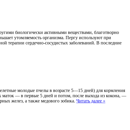
ругими биологически активными веществами, благотворно
ньшает утомляемость организма. Пергу используют при
сной терапии сердечно-сосудистых заболеваний. В последние
летные молодые пчелы в возрасте 5—15 дней) для кормления
 маток — в первые 5 дней и потом, после выхода из кокона, —
рных желез, а также медового зобика.
Читать далее
»