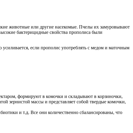
елкие животные или другие насекомые. Пчелы их замуровывают
 высокие бактерицидные свойства прополиса были
о усиливается, если прополис употреблять с медом и маточным
нектаром, формируют в комочки и складывают в корзиночки,
ой зернистой массы и представляет собой твердые комочки,
биотики и т.д. Все они количественно сбалансированы, что