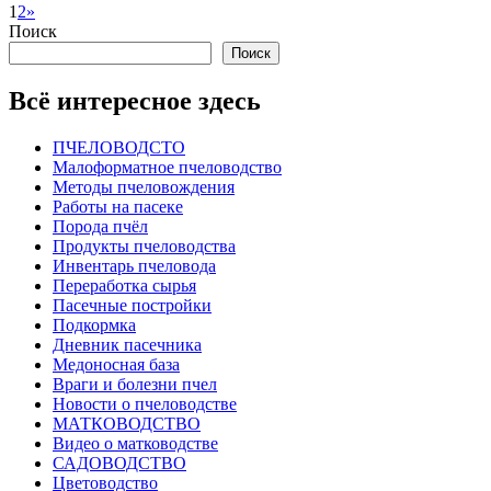
1
2
»
Поиск
Поиск
Всё интересное здесь
ПЧЕЛОВОДСТО
Малоформатное пчеловодство
Методы пчеловождения
Работы на пасеке
Порода пчёл
Продукты пчеловодства
Инвентарь пчеловода
Переработка сырья
Пасечные постройки
Подкормка
Дневник пасечника
Медоносная база
Враги и болезни пчел
Новости о пчеловодстве
МАТКОВОДСТВО
Видео о матководстве
САДОВОДСТВО
Цветоводство