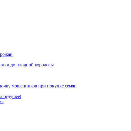
урожай
инки до плодной королевы
 удочку мошенников при покупке семян
а будущее!
ия