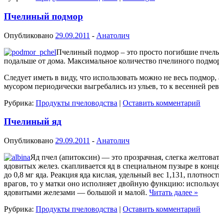
Пчелиный подмор
Опубликовано
29.09.2011
-
Анатолич
Пчелиный подмор – это просто погибшие пчелы. 
подальше от дома. Максимальное количество пчелиного подмора 
Следует иметь в виду, что использовать можно не весь подмор, 
мусором периодически выгребались из ульев, то к весенней р
Рубрика:
Продукты пчеловодства
|
Оставить комментарий
Пчелиный яд
Опубликовано
29.09.2011
-
Анатолич
Яд пчел (апитоксин) — это прозрачная, слегка желтова
ядовитых желез. скапливается яд в специальном пузыре в конц
до 0,8 мг яда. Реакция яда кислая, удельный вес 1,131, плотно
врагов, то у матки оно исполняет двойную функцию: использу
ядовитыми железами — большой и малой.
Читать далее
»
Рубрика:
Продукты пчеловодства
|
Оставить комментарий