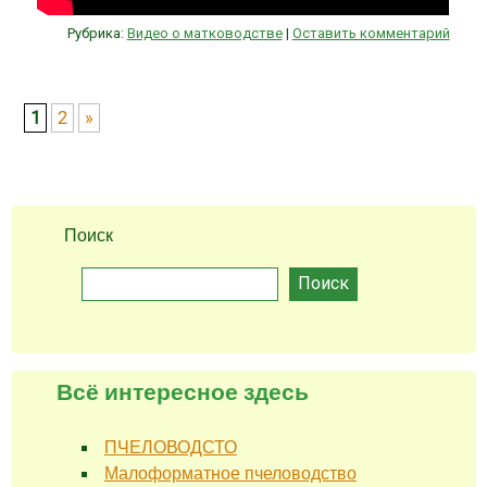
Рубрика:
Видео о матководстве
|
Оставить комментарий
Post navigation
1
2
»
Поиск
Поиск
Всё интересное здесь
ПЧЕЛОВОДСТО
Малоформатное пчеловодство