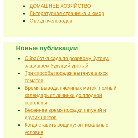
ДОМАШНЕЕ ХОЗЯЙСТВО
Литературная страничка и юмор
Съезд пчеловодов
Новые публикации
Обработка сада по розовому бутону:
защищаем будущий урожай
Три способа посадки вытянувшихся
томатов
Время вывода пчелиных маток: полный
календарь от личинки до плодной
королевы
Весеннее время посадки петуний и
других цветов
Когда ставить вощину: оптимальные
условия