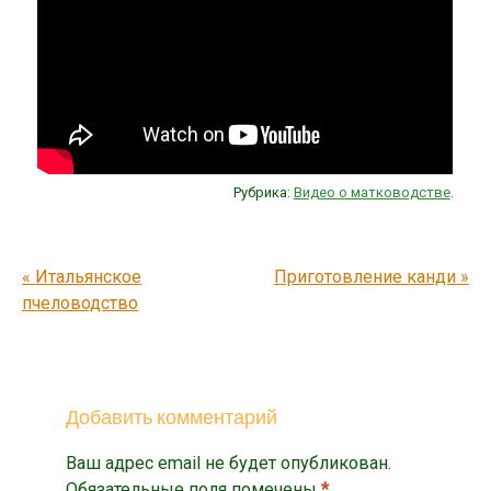
Рубрика:
Видео о матководстве
.
Post navigation
«
Итальянское
Приготовление канди
»
пчеловодство
Добавить комментарий
Ваш адрес email не будет опубликован.
Обязательные поля помечены
*