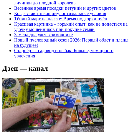
личинки до плодной королевы
Весеннее время посадки петуний и других цветов
Когда ставить вощину: оптимальные условия
Тёплый март на пасеке: Время подкорки пчёл
Красивая картинка – горький опыт: как не попасться на
удочку мошенников при покупке семян
Замена дна улья в зимовнике
Новый пчеловодный сезон 2026: Первый облёт и планы
на будущее!
Старпёр — садовод и рыбак: Больше, чем просто
увлечения
Дзен — канал