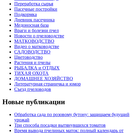
Переработка сырья
Пасечные постройки
Подкормка
Дневник пасечника
Медоносная база
Враги и болезни пчел
Новости о пчеловодстве
МАТКОВОДСТВО
Видео о матководстве
САДОВОДСТВО
Цветоводство
Растения и пчелы
РЫБАЛКА и ОТДЫХ
ТИХАЯ ОХОТА
ДОМАШНЕЕ ХОЗЯЙСТВО
Литературная страничка и юмор
Съезд пчеловодов
Новые публикации
Обработка сада по розовому бутону: защищаем будущий
урожай
Три способа посадки вытянувшихся томатов
Время вывода пчелиных маток: полный календарь от