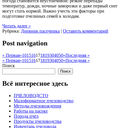
погода становится неустойчивой: резкие перепады
температур, дожди, ночные заморозки и даже первый снег
могут стать нормой. Важно учесть эти факторы при
подготовке пчелиных семей к холодам.
Читать далее
»
Рубрика:
Дневник пасечника
|
Оставить комментарий
Post navigation
« Первая
«
10
15
16
17
18
19
30
40
50
»
Последняя »
« Первая
«
10
15
16
17
18
19
30
40
50
»
Последняя »
Поиск
Поиск
Всё интересное здесь
ПЧЕЛОВОДСТО
Малоформатное пчеловодство
Методы пчеловождения
Работы на пасеке
Порода пчёл
Продукты пчеловодства
Инвентарь пчеловода