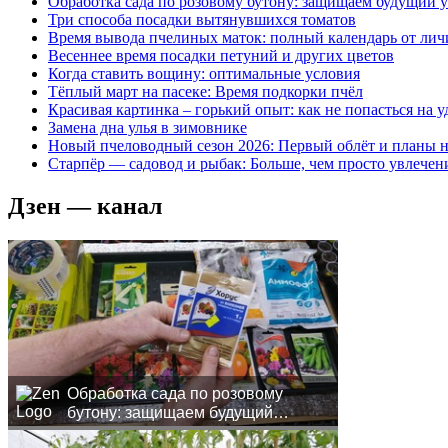
Обработка сада по розовому бутону: защищаем будущий 
Три способа посадки вытянувшихся томатов
Время вывода пчелиных маток: полный календарь от лич
Весеннее время посадки петуний и других цветов
Когда ставить вощину: оптимальные условия
Тёплый март на пасеке: Время подкорки пчёл
Красивая картинка – горький опыт: как не попасться на
Замена дна улья в зимовнике
Новый пчеловодный сезон 2026: Первый облёт и планы н
Старпёр — садовод и рыбак: Больше, чем просто увлечен
Дзен — канал
Обработка сада по розовому
бутону: защищаем будущий
урожай