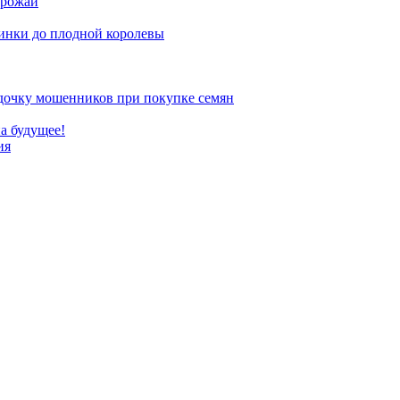
урожай
инки до плодной королевы
 удочку мошенников при покупке семян
а будущее!
ия