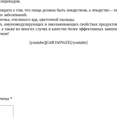
 переводом.
крата о том, что пища должна быть лекарством, а лекарство – п
х заболеваний.
лочка, пчелиного яда, цветочной пыльцы.
их, имуномодулирующих и омолаживающих свойствах продуктов 
 а также во многих случях в качестве более эффективных замен
еком!
[youtube]jGhR1b0VeZE[/youtube]
ечены
*