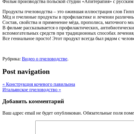
Фильм производства польской студии «Апитерапия» с русским
Продукты пчеловодства – это ожившая иллюстрация слов Гиппо
Мёд и пчелиные продукты в профилактике и лечении различны
Состав, свойства и применение мёда, прополиса, маточного мо
В фильме рассказывается о профилактических, антибиотическ
вспомогательных средств при традиционных способах лечения,
Все гениальное просто! Этот продукт всегда был рядом с челов
Рубрика:
Видео о пчеловодстве
.
Post navigation
«
Конструкция кочевого павильона
Итальянское пчеловодство
»
Добавить комментарий
Ваш адрес email не будет опубликован.
Обязательные поля пом