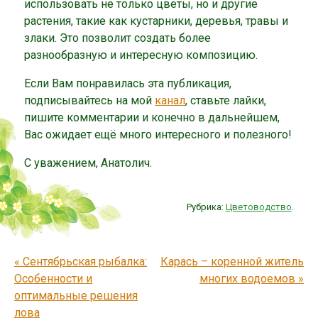
использовать не только цветы, но и другие
растения, такие как кустарники, деревья, травы и
злаки. Это позволит создать более
разнообразную и интересную композицию.
Если Вам понравилась эта публикация,
подписывайтесь на мой
канал
, ставьте лайки,
пишите комментарии и конечно в дальнейшем,
Вас ожидает ещё много интересного и полезного!
С уважением, Анатолич.
Рубрика:
Цветоводство
.
Post navigation
«
Сентябрьская рыбалка:
Карась – коренной житель
Особенности и
многих водоемов
»
оптимальные решения
лова