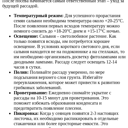
После посева начинается самый ответственный этап – уход за
будущей рассадой.
Температурный режим:
Для успешного прорастания
семян сальвии необходима температура около +20-25°C.
После появления первых всходов температуру можно
немного снизить до +18-20°C днем и +15-17°C ночью.
Освещение:
Сальвия – светолюбивое растение. Как
только появятся всходы, им потребуется хорошее
освещение. В условиях короткого светового дня, если
сальвия находится не на подоконнике а на стеллажах, то
им необходимо организовать досветку фитолампами или
диодными лампами. Рассаду следует освещать 12-14
часов в сутки.
Полив:
Поливайте рассаду умеренно, по мере
подсыхания верхнего слоя грунта. Избегайте
переувлажнения, которое может привести к развитию
грибковых заболеваний.
Проветривание:
Ежедневно снимайте укрытие с
рассады на 10-15 минут для проветривания. Это
поможет избежать образования конденсата и
предотвратить появление плесени.
Пикировка:
Когда у сеянцев появятся 2-3 настоящих
листочка, их необходимо распикировать в отдельные
стаканчики или более просторные емкости. Это