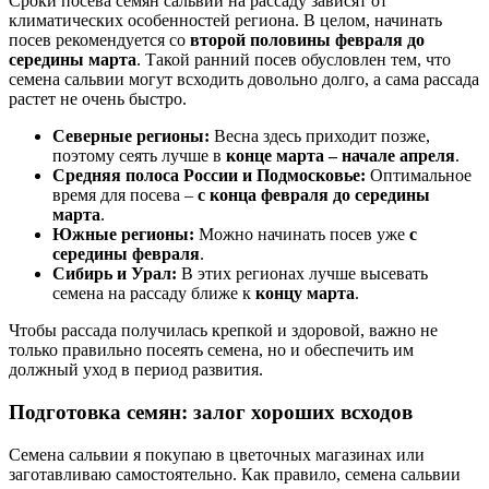
Сроки посева семян сальвии на рассаду зависят от
климатических особенностей региона. В целом, начинать
посев рекомендуется со
второй половины февраля до
середины марта
. Такой ранний посев обусловлен тем, что
семена сальвии могут всходить довольно долго, а сама рассада
растет не очень быстро.
Северные регионы:
Весна здесь приходит позже,
поэтому сеять лучше в
конце марта – начале апреля
.
Средняя полоса России и Подмосковье:
Оптимальное
время для посева –
с конца февраля до середины
марта
.
Южные регионы:
Можно начинать посев уже
с
середины февраля
.
Сибирь и Урал:
В этих регионах лучше высевать
семена на рассаду ближе к
концу марта
.
Чтобы рассада получилась крепкой и здоровой, важно не
только правильно посеять семена, но и обеспечить им
должный уход в период развития.
Подготовка семян: залог хороших всходов
Семена сальвии я покупаю в цветочных магазинах или
заготавливаю самостоятельно. Как правило, семена сальвии