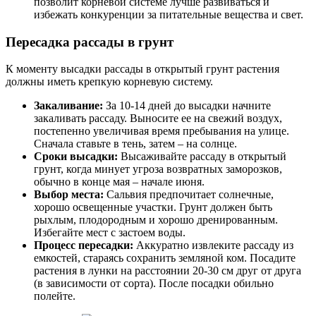
позволит корневой системе лучше развиваться и
избежать конкуренции за питательные вещества и свет.
Пересадка рассады в грунт
К моменту высадки рассады в открытый грунт растения
должны иметь крепкую корневую систему.
Закаливание:
За 10-14 дней до высадки начните
закаливать рассаду. Выносите ее на свежий воздух,
постепенно увеличивая время пребывания на улице.
Сначала ставьте в тень, затем – на солнце.
Сроки высадки:
Высаживайте рассаду в открытый
грунт, когда минует угроза возвратных заморозков,
обычно в конце мая – начале июня.
Выбор места:
Сальвия предпочитает солнечные,
хорошо освещенные участки. Грунт должен быть
рыхлым, плодородным и хорошо дренированным.
Избегайте мест с застоем воды.
Процесс пересадки:
Аккуратно извлеките рассаду из
емкостей, стараясь сохранить земляной ком. Посадите
растения в лунки на расстоянии 20-30 см друг от друга
(в зависимости от сорта). После посадки обильно
полейте.