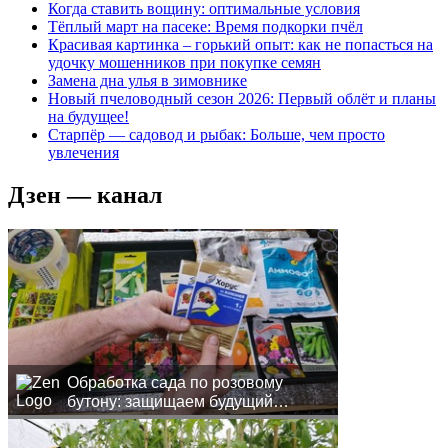
Когда ставить вощину: оптимальные условия
Тёплый март на пасеке: Время подкорки пчёл
Красивая картинка – горький опыт: как не попасться на
удочку мошенников при покупке семян
Замена дна улья в зимовнике
Новый пчеловодный сезон 2026: Первый облёт и планы
на будущее!
Старпёр — садовод и рыбак: Больше, чем просто
увлечения
Дзен — канал
Обработка сада по розовому
бутону: защищаем будущий
урожай