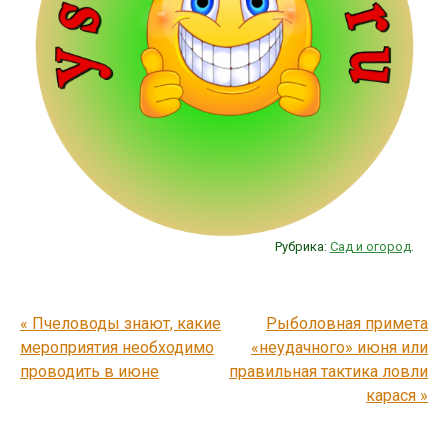
Рубрика:
Сад и огород
.
Post navigation
«
Пчеловоды знают, какие
Рыболовная примета
мероприятия необходимо
«неудачного» июня или
проводить в июне
правильная тактика ловли
карася
»