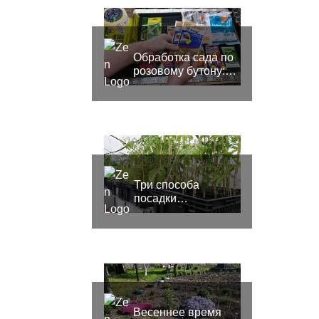
Обработка сада по
розовому бутону:
защищаем будущий
урожай
Три способа
посадки
вытянувшихся
томатов
Весеннее время