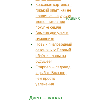
Красивая картинка –
горький опыт: как не
попасться на удочку
НАВЕРХ
мошенников при
покупке семян
Замена дна улья в
зимовнике
Новый пчеловодный
сезон 2026: Первый
облёт и планы на
будущее!
Старпёр — садовод
и рыбак: Больше,
чем просто
увлечения
Дзен — канал