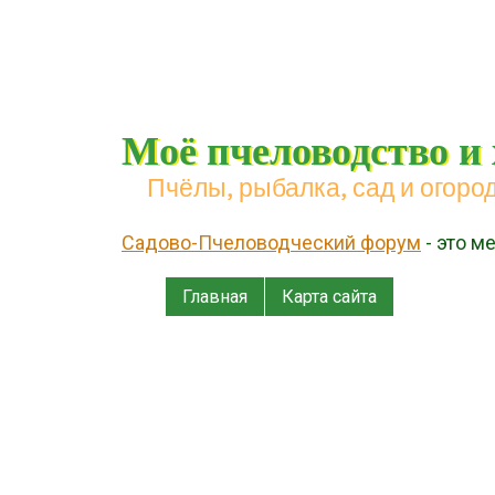
Моё пчеловодство и
Пчёлы, рыбалка, сад и огоро
Садово-Пчеловодческий форум
- это м
Menu
Skip to content
Главная
Карта сайта