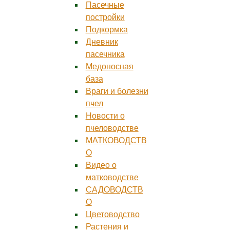
Пасечные
постройки
Подкормка
Дневник
пасечника
Медоносная
база
Враги и болезни
пчел
Новости о
пчеловодстве
МАТКОВОДСТВ
О
Видео о
матководстве
САДОВОДСТВ
О
Цветоводство
Растения и