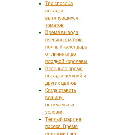
Три способа
посадки
вытянувшихся
томатов
Время вывода
пчелиных маток:
полный календарь
от личинки до
плодной королевы
Весеннее время
посадки петуний и
других цветов
Когда ставить
вощину:
оптимальные
условия
Тёплый март на
пасеке: Время
подкорки пчёл