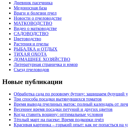
Дневник пасечника
Медоносная база
Враги и болезни пчел
Новости о пчеловодстве
МАТКОВОДСТВО
Видео о матководстве
САДОВОДСТВО
Цветоводство
Растения и пчелы
РЫБАЛКА и ОТДЫХ
ТИХАЯ ОХОТА
ДОМАШНЕЕ ХОЗЯЙСТВО
Литературная страничка и юмор
Съезд пчеловодов
Новые публикации
Обработка сада по розовому бутону: защищаем будущий 
Три способа посадки вытянувшихся томатов
Время вывода пчелиных маток: полный календарь от лич
Весеннее время посадки петуний и других цветов
Когда ставить вощину: оптимальные условия
Тёплый март на пасеке: Время подкорки пчёл
Красивая картинка – горький опыт: как не попасться на