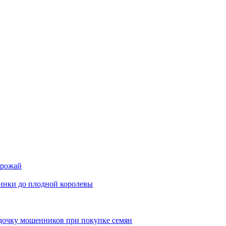
урожай
инки до плодной королевы
 удочку мошенников при покупке семян