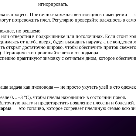
игнорировать.
овать процесс. Приточно-вытяжная вентиляция в помещении — о
е могут потревожить пчел. Регулярно проверяйте влажность в с
ложнее, но решаемо.
ли отверстия в подкрышнике или потолочинах. Если стоит холти
имаясь от клуба вверх, будет выходить наружу, а не конденсиро
ть открыт достаточно широко, чтобы обеспечить приток свежего 
). Периодически прочищайте летки от подмора.
пешно практикуют зимовку с сетчатым дном, которое обеспечива
Ваша задача как пчеловода — не просто укутать улей в сто одеже
деале 0…+3 °C), чтобы пчелы находились в состоянии покоя.
збыточную влагу и предотвратить появление плесени и болезней.
корма
— это топливо, которое согревает пчелиную семью всю зи