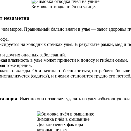
Зимовка отводка пчёл на улице.
т незаметно
 чем мороз. Правильный баланс влаги в улье — залог здоровья п
офа.
сируется на холодных стенках улья. В результате рамки, мед и 
 и других опасных заболеваний.
кая влажность в улье может привести к поносу и гибели семьи.
ая тоже вредна.
адать от жажды. Они начинают беспокоиться, потреблять больше
исталлизуется (садится), и пчелам становится трудно его потреб
тиляция
. Именно она позволяет удалять из улья избыточную вл
Зимовка пчёл в омшанике.
Два ключевых фактора
которые нельзя