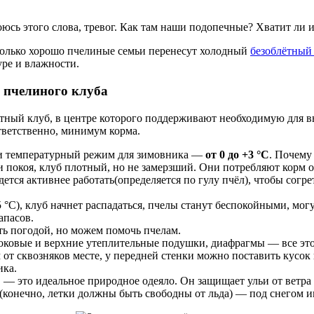
оюсь этого слова, тревог. Как там наши подопечные? Хватит ли 
сколько хорошо пчелиные семьи перенесут холодный
безоблётный
ре и влажности.
 пчелиного клуба
отный клуб, в центре которого поддерживают необходимую для в
тветственно, минимум корма.
и температурный режим для зимовника —
от 0 до +3 °C
. Почему
и покоя, клуб плотный, но не замерзший. Они потребляют корм 
ется активнее работать(определяется по гулу пчёл), чтобы согр
 °C), клуб начнет распадаться, пчелы станут беспокойными, мо
апасов.
ь погодой, но можем помочь пчелам.
ковые и верхние утеплительные подушки, диафрагмы — все это 
от сквозняков месте, у передней стенки можно поставить кусок
ика.
 это идеальное природное одеяло. Он защищает ульи от ветра и
 (конечно, летки должны быть свободны от льда) — под снегом и