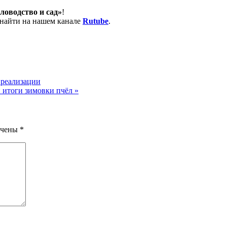
ловодство и сад»
!
х найти на нашем канале
Rutube
.
 реализации
и итоги зимовки пчёл
»
ечены
*