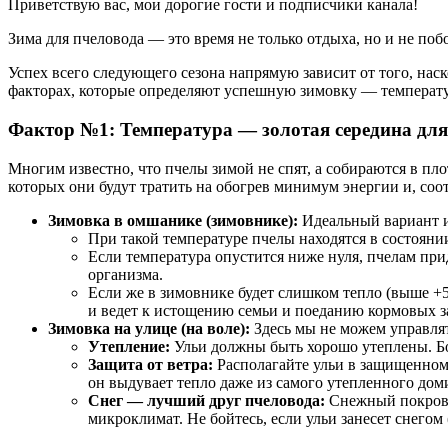
Приветствую вас, мои дорогие гости и подписчики канала!
Зима для пчеловода — это время не только отдыха, но и не поб
Успех всего следующего сезона напрямую зависит от того, на
факторах, которые определяют успешную зимовку — температу
Фактор №1: Температура — золотая середина для
Многим известно, что пчелы зимой не спят, а собираются в пл
которых они будут тратить на обогрев минимум энергии и, соо
Зимовка в омшанике (зимовнике):
Идеальный вариант 
При такой температуре пчелы находятся в состояни
Если температура опустится ниже нуля, пчелам прид
организма.
Если же в зимовнике будет слишком тепло (выше +5
и ведет к истощению семьи и поеданию кормовых з
Зимовка на улице (на воле):
Здесь мы не можем управлят
Утепление:
Ульи должны быть хорошо утеплены. Бо
Защита от ветра:
Располагайте ульи в защищенном 
он выдувает тепло даже из самого утепленного дом
Снег — лучший друг пчеловода:
Снежный покров —
микроклимат. Не бойтесь, если ульи занесет снегом