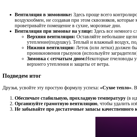
Вентиляция в зимовнике:
Здесь проще всего контролир
воздухообмен, не создавая при этом сквозняков, которы
проветривайте помещение в сухие, морозные дни.
Вентиляция при зимовке на улице:
Здесь все немного с
Верхняя вентиляция:
Оставляйте небольшие щели и
утепление(подушку). Теплый и влажный воздух, подн
Нижняя вентиляция:
Леток (или летки) должен бы
проникновения грызунов (используйте заградители
Зимовка с сетчатым дном:
Некоторые пчеловоды ус
верхнего утепления и защиты от ветра.
Подведем итог
Друзья, усвойте эту простую формулу успеха:
«Сухое тепло»
. 
Обеспечьте стабильную, прохладную температуру
(в и
Организуйте грамотную вентиляцию
, чтобы удалить и
Не забывайте про достаточные запасы качественного 