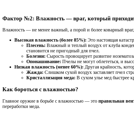
Фактор №2: Влажность — враг, который приходи
Влажность — не менее важный, а порой и более коварный враг,
Высокая влажность (более 85%):
Это настоящая катастр
Плесень:
Влажный и теплый воздух от клуба конден
становится не пригодный для пчел.
Болезни:
Сырость провоцирует развитие нозематоза
Опонашивание:
Пчелы не могут облететься, и высо
Низкая влажность (менее 60%):
Другая крайность, котор
Жажда:
Слишком сухой воздух заставляет пчел стр
Кристаллизация меда:
В сухом улье мед быстрее кр
Как бороться с влажностью?
Главное оружие в борьбе с влажностью — это
правильная вен
переработки меда.