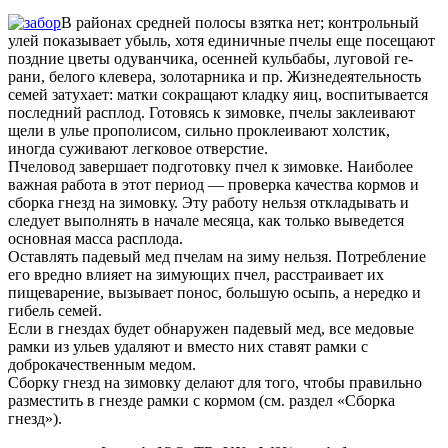
В районах средней полосы взятка нет; контрольный
улей показывает убыль, хотя единичные пчелы еще посещают
поздние цветы одуванчика, осенней кульбабы, луговой ге­
рани, белого клевера, золотарника и пр. Жизнедеятельность
семей затухает: матки сокращают кладку яиц, воспитыва­ется
последний расплод. Готовясь к зимовке, пчелы заклеи­вают
щели в улье прополисом, сильно проклеивают хол­стик,
иногда суживают легковое отверстие.
Пчеловод завершает подготовку пчел к зимовке. Наибо­лее
важная работа в этот период — проверка качества кор­мов и
сборка гнезд на зимовку. Эту работу нельзя отклады­вать и
следует выполнять в начале месяца, как только выве­дется
основная масса расплода.
Оставлять падевый мед пчелам на зиму нельзя. Потреб­ление
его вредно влияет на зимующих пчел, расстраивает их
пищеварение, вызывает понос, большую осыпь, а неред­ко и
гибель семей.
Если в гнездах будет обнаружен падевый мед, все медо­вые
рамки из ульев удаляют и вместо них ставят рамки с
доброкачественным медом.
Сборку гнезд на зимовку делают для того, чтобы пра­вильно
разместить в гнезде рамки с кормом (см. раздел «Сборка
гнезд»).