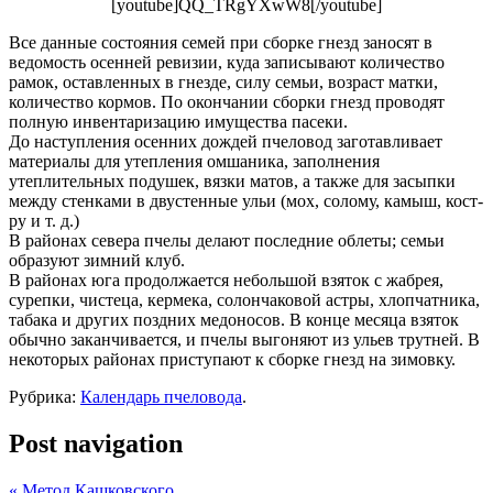
[youtube]QQ_TRgYXwW8[/youtube]
Все данные состояния семей при сборке гнезд заносят в
ведомость осенней ревизии, куда записывают количество
рамок, оставленных в гнезде, силу семьи, возраст матки,
количество кормов. По окончании сборки гнезд проводят
полную инвентаризацию имущества пасеки.
До наступления осенних дождей пчеловод заготавлива­ет
материалы для утепления омшаника, заполнения
утеплительных подушек, вязки матов, а также для засыпки
меж­ду стенками в двустенные ульи (мох, солому, камыш, кост­
ру и т. д.)
В районах севера пчелы делают последние облеты; се­мьи
образуют зимний клуб.
В районах юга продолжается небольшой взяток с жаб­рея,
сурепки, чистеца, кермека, солончаковой астры, хлоп­чатника,
табака и других поздних медоносов. В конце меся­ца взяток
обычно заканчивается, и пчелы выгоняют из ульев трутней. В
некоторых районах приступают к сборке гнезд на зимовку.
Рубрика:
Календарь пчеловода
.
Post navigation
«
Метод Кашковского