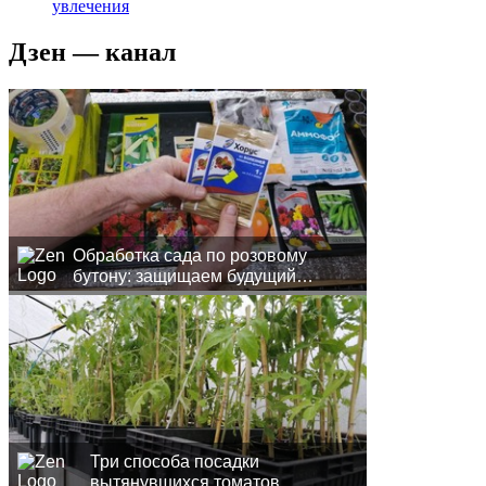
увлечения
Дзен — канал
Обработка сада по розовому
бутону: защищаем будущий
урожай
Три способа посадки
вытянувшихся томатов