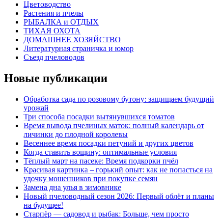
Цветоводство
Растения и пчелы
РЫБАЛКА и ОТДЫХ
ТИХАЯ ОХОТА
ДОМАШНЕЕ ХОЗЯЙСТВО
Литературная страничка и юмор
Съезд пчеловодов
Новые публикации
Обработка сада по розовому бутону: защищаем будущий
урожай
Три способа посадки вытянувшихся томатов
Время вывода пчелиных маток: полный календарь от
личинки до плодной королевы
Весеннее время посадки петуний и других цветов
Когда ставить вощину: оптимальные условия
Тёплый март на пасеке: Время подкорки пчёл
Красивая картинка – горький опыт: как не попасться на
удочку мошенников при покупке семян
Замена дна улья в зимовнике
Новый пчеловодный сезон 2026: Первый облёт и планы
на будущее!
Старпёр — садовод и рыбак: Больше, чем просто