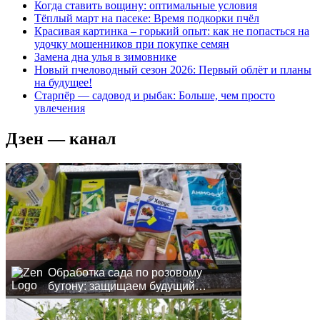
Когда ставить вощину: оптимальные условия
Тёплый март на пасеке: Время подкорки пчёл
Красивая картинка – горький опыт: как не попасться на
удочку мошенников при покупке семян
Замена дна улья в зимовнике
Новый пчеловодный сезон 2026: Первый облёт и планы
на будущее!
Старпёр — садовод и рыбак: Больше, чем просто
увлечения
Дзен — канал
Обработка сада по розовому
бутону: защищаем будущий
урожай