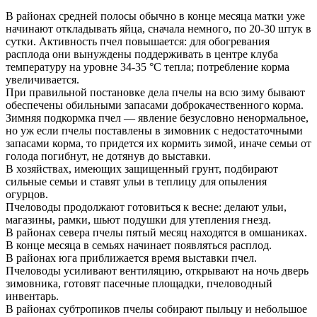
В районах средней полосы обычно в конце месяца матки уже
начинают откладывать яйца, сначала немного, по 20-30 штук в
сутки. Активность пчел повышается: для обогревания
расплода они вынуждены поддерживать в центре клуба
температуру на уровне 34-35 °С тепла; потребление корма
увеличивается.
При правильной постановке дела пчелы на всю зиму бывают
обеспечены обильными запасами доброкачествен­ного корма.
Зимняя подкормка пчел — явление безусловно ненормальное,
но уж если пчелы поставлены в зимовник с недостаточными
запасами корма, то придется их кормить зимой, иначе семьи от
голода погибнут, не дотянув до выставки.
В хозяйствах, имеющих защищенный грунт, подбирают
сильные семьи и ставят ульи в теплицу для опыления
огурцов.
Пчеловоды продолжают готовиться к весне: делают ульи,
магазины, рамки, шьют подушки для утепления гнезд.
В районах севера пчелы пятый месяц находятся в омшаниках.
В конце месяца в семьях начинает появляться расплод.
В районах юга приближается время выставки пчел.
Пчеловоды усиливают вентиляцию, открывают на ночь дверь
зимовника, готовят пасечные площадки, пчеловодный
инвентарь.
В районах субтропиков пчелы собирают пыльцу и небольшое