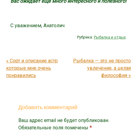
Вас ожидает ещё много интересного и полезного!
С уважением, Анатолич
Рубрика:
Рыбалка и отдых
.
Post navigation
«
Сорт и описание астр
Рыбалка — это не просто
которые мне очень
увлечение, а целая
понравились
философия
»
Добавить комментарий
Ваш адрес email не будет опубликован.
Обязательные поля помечены
*