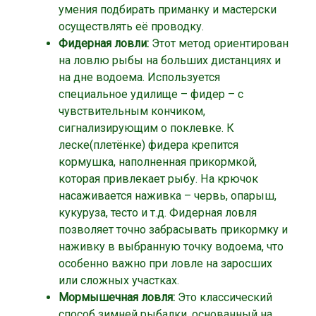
умения подбирать приманку и мастерски
осуществлять её проводку.
Фидерная ловли:
Этот метод ориентирован
на ловлю рыбы на больших дистанциях и
на дне водоема. Используется
специальное удилище – фидер – с
чувствительным кончиком,
сигнализирующим о поклевке. К
леске(плетёнке) фидера крепится
кормушка, наполненная прикормкой,
которая привлекает рыбу. На крючок
насаживается наживка – червь, опарыш,
кукуруза, тесто и т.д. Фидерная ловля
позволяет точно забрасывать прикормку и
наживку в выбранную точку водоема, что
особенно важно при ловле на заросших
или сложных участках.
Мормышечная ловля:
Это классический
способ зимней рыбалки, основанный на