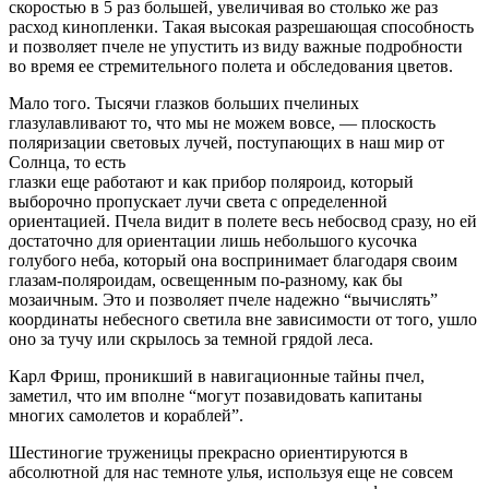
скоростью в 5 раз большей, увеличивая во столько же раз
расход кинопленки. Такая высокая разрешающая способность
и позволяет пчеле не упустить из виду важные подробности
во время ее стремительного полета и обследования цветов.
Мало того. Тысячи глазков больших пчелиных
глазулавливают то, что мы не можем вовсе, — плоскость
поляризации световых лучей, поступающих в наш мир от
Солнца, то есть
глазки еще работают и как прибор поляроид, который
выборочно пропускает лучи света с определенной
ориентацией. Пчела видит в полете весь небосвод сразу, но ей
достаточно для ориентации лишь небольшого кусочка
голубого неба, который она воспринимает благодаря своим
глазам-поляроидам, освещенным по-разному, как бы
мозаичным. Это и позволяет пчеле надежно “вычислять”
координаты небесного светила вне зависимости от того, ушло
оно за тучу или скрылось за темной грядой леса.
Карл Фриш, проникший в навигационные тайны пчел,
заметил, что им вполне “могут позавидовать капитаны
многих самолетов и кораблей”.
Шестиногие труженицы прекрасно ориентируются в
абсолютной для нас темноте улья, используя еще не совсем