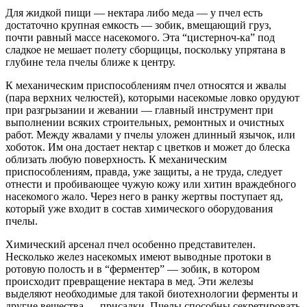
Для жидкой пищи — нектара либо меда — у пчел есть
достаточно крупная емкость — зобик, вмещающий груз,
почти равный массе насекомого. Эта “цистерноч-ка” под
сладкое не мешает полету сборщицы, поскольку упрятана в
глубине тела пчелы ближе к центру.
К механическим приспособлениям пчел относятся и жвалы
(пара верхних челюстей), которыми насекомые ловко орудуют
при разгрызании и жевании — главный инструмент при
выполнении всяких строительных, ремонтных и очистных
работ. Между жвалами у пчелы уложен длинный язычок, или
хоботок. Им она достает нектар с цветков и может до блеска
облизать любую поверхность. К механическим
приспособлениям, правда, уже защиты, а не труда, следует
отнести и пробивающее чужую кожу или хитин враждебного
насекомого жало. Через него в ранку жертвы поступает яд,
который уже входит в состав химического оборудования
пчелы.
Химический арсенал пчел особенно представителен.
Несколько желез насекомых имеют выводные протоки в
ротовую полость и в “ферментер” — зобик, в котором
происходит превращение нектара в мед. Эти железы
выделяют необходимые для такой биотехнологии ферменты и
другие вещества — присадки. Пчелы способны секретировать