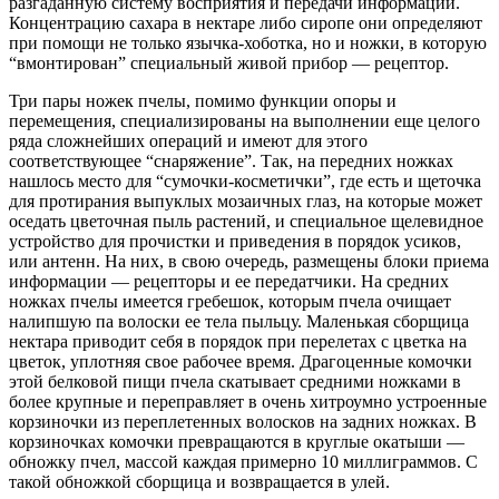
разгаданную систему восприятия и передачи информации.
Концентрацию сахара в нектаре либо сиропе они определяют
при помощи не только язычка-хоботка, но и ножки, в которую
“вмонтирован” специальный живой прибор — рецептор.
Три пары ножек пчелы, помимо функции опоры и
перемещения, специализированы на выполнении еще целого
ряда сложнейших операций и имеют для этого
соответствующее “снаряжение”. Так, на передних ножках
нашлось место для “сумочки-косметички”, где есть и щеточка
для протирания выпуклых мозаичных глаз, на которые может
оседать цветочная пыль растений, и специальное щелевидное
устройство для прочистки и приведения в порядок усиков,
или антенн. На них, в свою очередь, размещены блоки приема
информации — рецепторы и ее передатчики. На средних
ножках пчелы имеется гребешок, которым пчела очищает
налипшую па волоски ее тела пыльцу. Маленькая сборщица
нектара приводит себя в порядок при перелетах с цветка на
цветок, уплотняя свое рабочее время. Драгоценные комочки
этой белковой пищи пчела скатывает средними ножками в
более крупные и переправляет в очень хитроумно устроенные
корзиночки из переплетенных волосков на задних ножках. В
корзиночках комочки превращаются в круглые окатыши —
обножку пчел, массой каждая примерно 10 миллиграммов. С
такой обножкой сборщица и возвращается в улей.