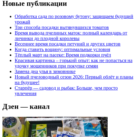
Новые публикации
Обработка сада по розовому бутону: защищаем будущий
урожай
Три способа посадки вытянувшихся томатов
Время вывода пчелиных маток: полный календарь от
личинки до плодной королевы
Весеннее время посадки петуний и других цветов
Когда ставить вощину: оптимальные условия
Тёплый март на пасеке: Время подкорки пчёл
Красивая картинка – горький опыт: как не попасться на
удочку мошенников при покупке семян
Замена дна улья в зимовнике
Новый пчеловодный сезон 2026: Первый облёт и планы
на будущее!
Старпёр — садовод и рыбак: Больше, чем просто
увлечения
Дзен — канал