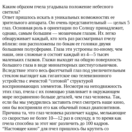
Каким образом пчела угадывала положение небесного
светила?
Ответ пришлось искать в уникальных возможностях ее
зрительного аппарата. Он очень представительный — целых 5
глаз. Основная роль в ориентации по Солнцу принадлежит,
однако, самым большим — мозаичным глазам. Их легко
обнаруживает каждый, кто хоть раз рассматривал пчелу
вблизи: они расположены по бокам ее головки двумя
большими полусферами. Глаза эти устроены по-иному, чем
наши, они сложные и состоят каждый из 4—5 тысяч
маленьких глазков. Глазки выходят на общую поверхность
большого глаза в виде миниатюрных шестиугольничков.
Вследствие этого весь фасетчатый глаз
под увеличительным
стеклом выглядит как гигантское око телевизионного
устройства с ячеистой “сотовой” структурой
воспринимающих элементов. Несмотря на неподвижность
этих глаз, пчела с их помощью улавливает в окружающем
мире несравненно больше деталей, чем глаз человека. Так,
если бы мы умудрились заставить пчел смотреть наше кино,
они бы восприняли его как обычный показ диапозитивов.
Причина та, что глаз человека различает кадры, мелькающие
со скоростью не более 10—12 раз в секунду, в то время как
пчела способна за этот миг различить до 100 кадров.
“Настоящее кино” для пчел пришлось бы крутить со