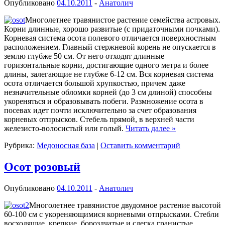
Опубликовано
04.10.2011
-
Анатолич
Многолетнее травянистое растение семейства астровых.
Корни длинные, хорошо развитые (с придаточными почками).
Корневая система осота полевого отличается поверхностным
расположением. Главный стержневой корень не опускается в
землю глубже 50 см. От него отходят длинные
горизонтальные корни, достигающие одного метра и более
длины, залегающие не глубже 6-12 см. Вся корневая система
осота отличается большой хрупкостью, причем даже
незначительные обломки корней (до 3 см длиной) способны
укореняться и образовывать побеги. Размножение осота в
посевах идет почти исключительно за счет образования
корневых отпрысков. Стебель прямой, в верхней части
железисто-волосистый или голый.
Читать далее
»
Рубрика:
Медоносная база
|
Оставить комментарий
Осот розовый
Опубликовано
04.10.2011
-
Анатолич
Многолетнее травянистое дву­домное растение высотой
60-100 см с укореняющимися корневыми от­прысками. Стебли
восходящие, креп­кие, бороздчатые и слегка гранис­тые,