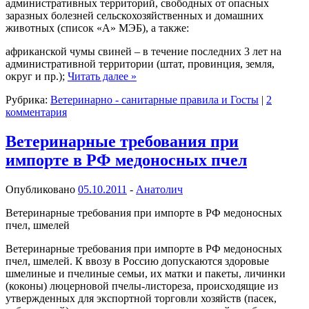
административных территорий, свободных от опасных
заразных болезней сельскохозяйственных и домашних
животных (список «А» МЭБ), а также:
африканской чумы свиней – в течение последних 3 лет на
административной территории (штат, провинция, земля,
округ и пр.);
Читать далее
»
Рубрика:
Ветеринарно - санитарные правила и Госты
|
2
комментария
Ветеринарные требования при
импорте в РФ медоносных пчел
Опубликовано
05.10.2011
-
Анатолич
Ветеринарные требования при импорте в РФ медоносных
пчел, шмелей
Ветеринарные требования при импорте в РФ медоносных
пчел, шмелей. К ввозу в Россию допускаются здоровые
шмелиные и пчелиные семьи, их матки и пакеты, личинки
(коконы) люцерновой пчелы-листореза, происходящие из
утвержденных для экспортной торговли хозяйств (пасек,