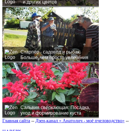
и других цветов
Старпёр - садовод и рыбак:
Больше, чем просто увлечения
Сальвия сверкающая: Посадка,
уход и формирование куста
Главная сайта
--
Дзен-канал « Анатолич - моё пчеловодство»
--