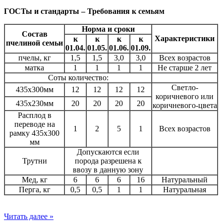
ГОСТы и стандарты – Требования к семьям
Норма и сроки
Состав
Характеристики
к
к
к
к
пчелиной семьи
01.04.
01.05.
01.06.
01.09.
пчелы, кг
1,5
1,5
3,0
3,0
Всех возрастов
матка
1
1
1
1
Не старше 2 лет
Соты количество:
Светло-
435х300мм
12
12
12
12
коричневого или
435х230мм
20
20
20
20
коричневого-цвета
Расплод в
переводе на
1
2
5
1
Всех возрастов
рамку 435х300
мм
Допускаются если
Трутни
порода разрешена к
ввозу в данную зону
Мед, кг
6
6
6
16
Натуральный
Перга, кг
0,5
0,5
1
1
Натуральная
Читать далее
»