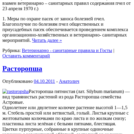
взамен ветеринарно – санитарных правил содержания пчел от
23 апреля 1970 г.)
1. Меры по охране пасек от заноса болезней пчел.
Благополучие по болезням пчел общественных и
приусадебных пасек обеспечивается проведением комплекса
организационно-хозяйственных и ветеринарно- санитарных
мероприятий.
Читать далее
»
Рубрика:
Ветеринарно - санитарные правила и Госты
|
Оставить комментарий
Расторопша
Опубликовано
04.10.2011
-
Анатолич
Расторопша пятнистая (лат. Silybum marianum) —
вид травянистых растений из рода Расторопша семейства
Астровые.
Однолетнее или двулетнее колючее растение высотой 1—1,5
м. Стебель простой или ветвистый, голый. Листья крупные с
желтоватыми колючками по краю листа и по жилкам снизу;
пластинка листа зелёная с белыми пятнами, блестящая.
Цветки пурпурные, собранные в крупные одиночные