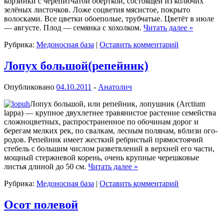
корзинки с черепитчатой обёрткой, состоящей из колючих
зелёных листочков. Ложе соцветия мясистое, покрыто
волосками. Все цветки обоеполые, трубчатые. Цветёт в июле
— августе. Плод — семянка с хохолком.
Читать далее
»
Рубрика:
Медоносная база
|
Оставить комментарий
Лопух большой(репейник)
Опубликовано
04.10.2011
-
Анатолич
Лопух большой, или репейник, лопушник (Arctium
lappa) — крупное двух­летнее травянистое растение семейства
сложноцветных, распространенное по обочинам дорог и
берегам мелких рек, по свалкам, лесным полянам, вблизи ого­
родов. Репейник имеет жесткий ребрис­тый прямостоячий
стебель с большим чис­лом разветвлений в верхней его части,
мощный стержневой корень, очень круп­ные черешковые
листья длиной до 50 см.
Читать далее
»
Рубрика:
Медоносная база
|
Оставить комментарий
Осот полевой