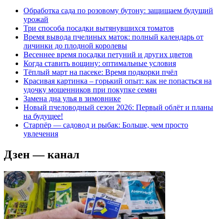
Обработка сада по розовому бутону: защищаем будущий
урожай
Три способа посадки вытянувшихся томатов
Время вывода пчелиных маток: полный календарь от
личинки до плодной королевы
Весеннее время посадки петуний и других цветов
Когда ставить вощину: оптимальные условия
Тёплый март на пасеке: Время подкорки пчёл
Красивая картинка – горький опыт: как не попасться на
удочку мошенников при покупке семян
Замена дна улья в зимовнике
Новый пчеловодный сезон 2026: Первый облёт и планы
на будущее!
Старпёр — садовод и рыбак: Больше, чем просто
увлечения
Дзен — канал