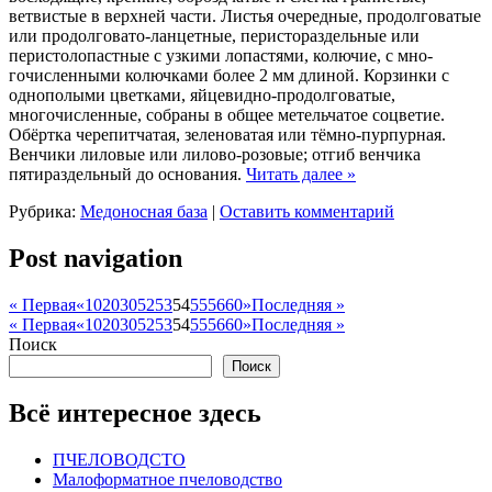
ветвистые в верхней части. Ли­стья очередные, продолговатые
или продолговато-ланцетные, перисто­раздельные или
перистолопастные с узкими лопастями, колючие, с мно­
гочисленными колючками более 2 мм длиной. Корзинки с
однополыми цветками, яйцевидно-продолгова­тые,
многочисленные, собраны в об­щее метельчатое соцветие.
Обёрт­ка черепитчатая, зеленоватая или тёмно-пурпурная.
Венчики лиловые или лилово-розовые; отгиб венчика
пятираздельный до основания.
Читать далее
»
Рубрика:
Медоносная база
|
Оставить комментарий
Post navigation
« Первая
«
10
20
30
52
53
54
55
56
60
»
Последняя »
« Первая
«
10
20
30
52
53
54
55
56
60
»
Последняя »
Поиск
Поиск
Всё интересное здесь
ПЧЕЛОВОДСТО
Малоформатное пчеловодство