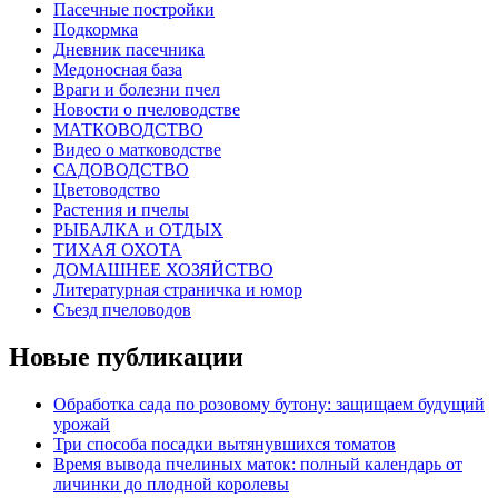
Пасечные постройки
Подкормка
Дневник пасечника
Медоносная база
Враги и болезни пчел
Новости о пчеловодстве
МАТКОВОДСТВО
Видео о матководстве
САДОВОДСТВО
Цветоводство
Растения и пчелы
РЫБАЛКА и ОТДЫХ
ТИХАЯ ОХОТА
ДОМАШНЕЕ ХОЗЯЙСТВО
Литературная страничка и юмор
Съезд пчеловодов
Новые публикации
Обработка сада по розовому бутону: защищаем будущий
урожай
Три способа посадки вытянувшихся томатов
Время вывода пчелиных маток: полный календарь от
личинки до плодной королевы