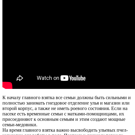
К началу главного взятка все семьи должны быть силь­ными и
полностью занимать гнездовое отделение улья и магазин или
второй корпус, а также не иметь роевого состо­яния. Если на
пасеке есть временные семьи с матками-по­мощницами, их
присоединяют к основным семьям и этим создают мощные
семьи-медовики.
На время главного взятка важно высвободить ульевых пчел-