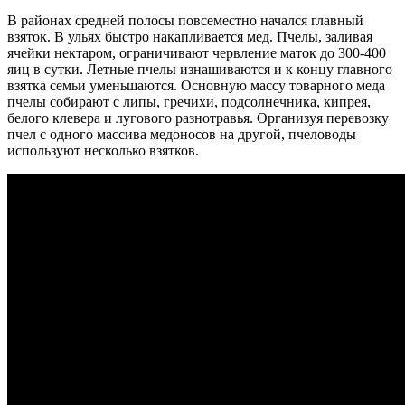
В районах средней полосы повсеместно начался главный
взяток. В ульях быстро накапливается мед. Пчелы, заливая
ячейки нектаром, ограничивают червление маток до 300-400
яиц в сутки. Летные пчелы изнашиваются и к концу главного
взятка семьи уменьшаются. Основную мас­су товарного меда
пчелы собирают с липы, гречихи, подсол­нечника, кипрея,
белого клевера и лугового разнотравья. Организуя перевозку
пчел с одного массива медоносов на другой, пчеловоды
используют несколько взятков.