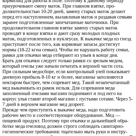
кормилиц для работы в поле. Поэтому к данному периоду
приурочивают смену маток. При главном взятке, про­
должительностью 10-20 дней, замену старых маток делают
перед его наступлением, вылавливая маток и раздавая семь­ям
заранее подготовленные запечатанные маточники. При
продолжительном главном взятке замену старых маток
проводят в конце взятка и дают сразу молодых плодных
маток, подготовленных в нуклеусах. К выкачке меда из гнезд
при­ступают после того, как кормовые запасы достигнут
нормы (18-22 кгна семью). Чтобы не нарушать работу семьи,
рамки для откачки меда отбирают из ульев в конце дня.
Брать для откачки следует только рамки со зрелым ме­дом,
который пчелы уже начали печатать в верхней части сота.
При сильным медосборе, если контрольный улей пока­зывает
дневную прибыль 8-10 кг и более, магазины запол­няются
нектаром быстрее, чем созревает мед. Такой незапе­чатанный
мед выкачивать из рамок нельзя. Для созревания меда
заполненный пчелами магазин поднимают и под него на
корпус улья ставят второй магазин с пустыми сотами. Через 5-
7 дней в верхнем магазине мед дозреет.
Прежде чем приступить к выкачке меда, надо подготовить
рабочее место и соответствующее оборудование. Мед —
пищевой продукт. Поэтому при откачке и дальнейшей обра­
ботке меда пчеловод должен строго соблюдать санитарно-
гигиенические требования: тщательно мыть руки и инстру­