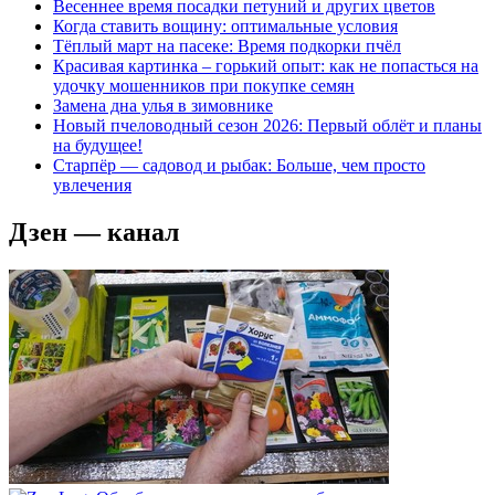
Весеннее время посадки петуний и других цветов
Когда ставить вощину: оптимальные условия
Тёплый март на пасеке: Время подкорки пчёл
Красивая картинка – горький опыт: как не попасться на
удочку мошенников при покупке семян
Замена дна улья в зимовнике
Новый пчеловодный сезон 2026: Первый облёт и планы
на будущее!
Старпёр — садовод и рыбак: Больше, чем просто
увлечения
Дзен — канал