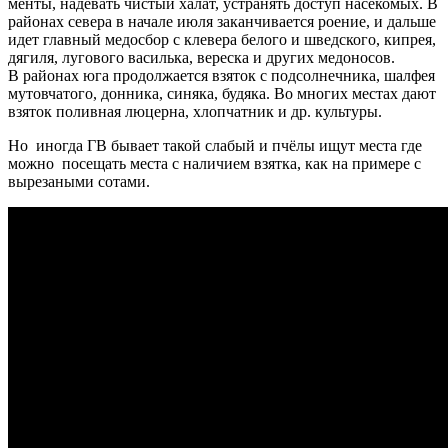
менты, надевать чистый халат, устранять доступ насекомых. В
районах севера в начале июля заканчивается роение, и дальше
идет главный медосбор с клевера белого и шведского, кипрея,
дягиля, лугового василька, вереска и других медоносов.
В районах юга продолжается взяток с подсолнечника, шалфея
мутовчатого, донника, синяка, будяка. Во многих местах дают
взяток поливная люцерна, хлопчатник и др. культуры.
Но иногда ГВ бывает такой слабый и пчёлы ищут места где
можно посещать места с наличием взятка, как на примере с
вырезаными сотами.